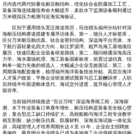
月内迭代两代轻量化耐压舱结构，优化钛合金防腐加工工艺，
装备深海连续服役寿命大幅提升，多款水下监测设备顺利通过
万米模拟压力检测与近海实海验证。
区别于通用猎头宽泛推送简历，珏佳猎头福州分站针对深
海耐压结构赛道搭建专属寻访体系。第一，细分人才标签库，
区分万米耐压舱仿真、钛合金密封结构、深远海平台壳体、水
下航行器轻量化四大方向，标注罗源湾、粗芦岛海工基地项目
履历，快速匹配企业装备研发路线；第二，顾问精通深海高压
力学、海水腐蚀机理、海工装备国家标准，前置过滤仿真、结
构单一能力失衡的候选人，大幅减少企业无效面试；第三，全
周期落地配套服务，梳理福州海洋装备技改补贴、高层次海洋
人才落户政策，平衡企业研发测试预算与总工薪酬诉求，入职
后持续半年跟进舱体迭代、海试交付进度，提升核心管理人才
留存率。
当前福州持续推进 “百台万吨” 深远海养殖工程，深海探
测、水下作业装备订单逐年增长，耐压结构是装备安全核心壁
垒，复合型总工缺口持续扩大。高校船舶与海洋工程专业教学
相互割裂，缺少耐压仿真、防腐材料、深海实海试验一体化实
训，高端管理人才培养周期长达 8 至 10 年，企业自主招聘效
率偏低，垂直细分专业猎头已成为本地海工企业突破深海结构