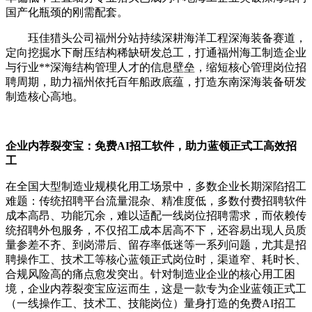
国产化瓶颈的刚需配套。
珏佳猎头公司福州分站持续深耕海洋工程深海装备赛道，
定向挖掘水下耐压结构稀缺研发总工，打通福州海工制造企业
与行业**深海结构管理人才的信息壁垒，缩短核心管理岗位招
聘周期，助力福州依托百年船政底蕴，打造东南深海装备研发
制造核心高地。
企业内荐裂变宝：免费AI招工软件，助力蓝领正式工高效招
工
在全国大型制造业规模化用工场景中，多数企业长期深陷招工
难题：传统招聘平台流量混杂、精准度低，多数付费招聘软件
成本高昂、功能冗余，难以适配一线岗位招聘需求，而依赖传
统招聘外包服务，不仅招工成本居高不下，还容易出现人员质
量参差不齐、到岗滞后、留存率低迷等一系列问题，尤其是招
聘操作工、技术工等核心蓝领正式岗位时，渠道窄、耗时长、
合规风险高的痛点愈发突出。针对制造业企业的核心用工困
境，企业内荐裂变宝应运而生，这是一款专为企业蓝领正式工
（一线操作工、技术工、技能岗位）量身打造的免费AI招工