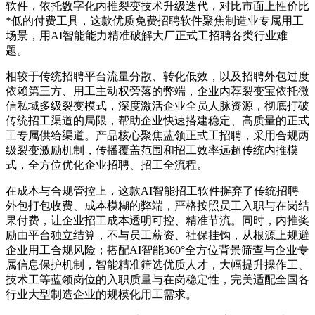
软件，依托数字化内推裂变技术升级迭代，对比市面上性价比
*低的付费工具，这款优质免费招聘软件聚焦制造业专属用工
场景，用AI智能能力精准破解大厂正式工招聘各类行业难
题。
相较于传统招聘平台流量分散、转化低效，以及招聘外包过度
依赖第三方、用工主动权旁落的弊端，企业内荐裂变宝依托微
信私域多级裂变模式，深度激活企业全员人脉资源，彻底打破
传统招工渠道的局限，帮助企业快速搭建稳定、高质量的正式
工专属供给渠道。产品核心聚焦蓝领正式工招聘，采用合规两
级裂变激励机制，传播覆盖范围和招工效率远超传统内推模
式，全方位优化企业招聘、招工全流程。
在成本与合规管控上，这款AI智能招工软件摒弃了传统招聘
外包打包收费、成本模糊的弊端，严格按照员工入职与在岗结
果付费，让企业招工成本透明可控、精准节流。同时，内推奖
励由平台独立结算，不与员工薪资、社保挂钩，从根源上规避
企业用工合规风险；搭配AI智能360°全方位背景筛查与企业专
属信息保护机制，智能精准筛选优质人才，大幅提升操作工、
技术工等蓝领岗位的入职质量与在岗稳定性，完美适配全国各
行业大型制造企业的规模化用工需求。