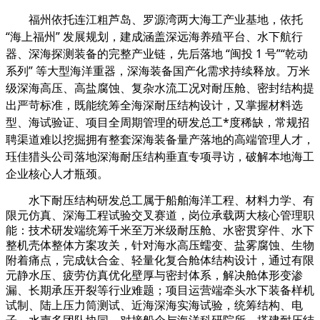
福州依托连江粗芦岛、罗源湾两大海工产业基地，依托
“海上福州” 发展规划，建成涵盖深远海养殖平台、水下航行
器、深海探测装备的完整产业链，先后落地 “闽投 1 号”“乾动
系列” 等大型海洋重器，深海装备国产化需求持续释放。万米
级深海高压、高盐腐蚀、复杂水流工况对耐压舱、密封结构提
出严苛标准，既能统筹全海深耐压结构设计，又掌握材料选
型、海试验证、项目全周期管理的研发总工*度稀缺，常规招
聘渠道难以挖掘拥有整套深海装备量产落地的高端管理人才，
珏佳猎头公司落地深海耐压结构垂直专项寻访，破解本地海工
企业核心人才瓶颈。
水下耐压结构研发总工属于船舶海洋工程、材料力学、有
限元仿真、深海工程试验交叉赛道，岗位承载两大核心管理职
能：技术研发端统筹千米至万米级耐压舱、水密贯穿件、水下
整机壳体整体方案攻关，针对海水高压蠕变、盐雾腐蚀、生物
附着痛点，完成钛合金、轻量化复合舱体结构设计，通过有限
元静水压、疲劳仿真优化壁厚与密封体系，解决舱体形变渗
漏、长期承压开裂等行业难题；项目运营端牵头水下装备样机
试制、陆上压力筒测试、近海深海实海试验，统筹结构、电