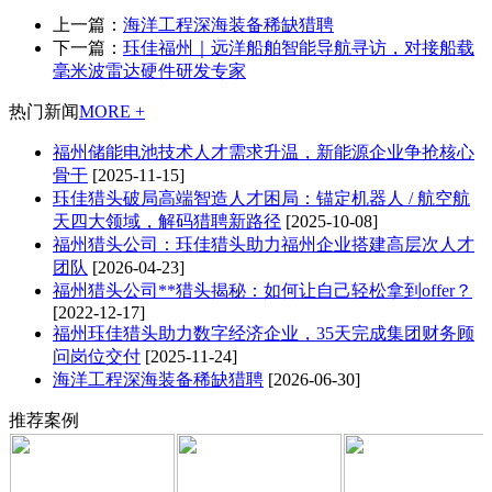
上一篇：
海洋工程深海装备稀缺猎聘
下一篇：
珏佳福州｜远洋船舶智能导航寻访，对接船载
毫米波雷达硬件研发专家
热门新闻
MORE +
福州储能电池技术人才需求升温，新能源企业争抢核心
骨干
[2025-11-15]
珏佳猎头破局高端智造人才困局：锚定机器人 / 航空航
天四大领域，解码猎聘新路径
[2025-10-08]
福州猎头公司：珏佳猎头助力福州企业搭建高层次人才
团队
[2026-04-23]
福州猎头公司**猎头揭秘：如何让自己轻松拿到offer？
[2022-12-17]
福州珏佳猎头助力数字经济企业，35天完成集团财务顾
问岗位交付
[2025-11-24]
海洋工程深海装备稀缺猎聘
[2026-06-30]
推荐案例