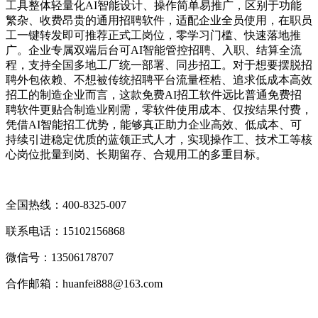
工具整体轻量化AI智能设计、操作简单易推广，区别于功能
繁杂、收费昂贵的通用招聘软件，适配企业全员使用，在职员
工一键转发即可推荐正式工岗位，零学习门槛、快速落地推
广。企业专属双端后台可AI智能管控招聘、入职、结算全流
程，支持全国多地工厂统一部署、同步招工。对于想要摆脱招
聘外包依赖、不想被传统招聘平台流量桎梏、追求低成本高效
招工的制造企业而言，这款免费AI招工软件远比普通免费招
聘软件更贴合制造业刚需，零软件使用成本、仅按结果付费，
凭借AI智能招工优势，能够真正助力企业高效、低成本、可
持续引进稳定优质的蓝领正式人才，实现操作工、技术工等核
心岗位批量到岗、长期留存、合规用工的多重目标。
全国热线：400‑8325‑007
联系电话：15102156868
微信号：13506178707
合作邮箱：huanfei888@163.com