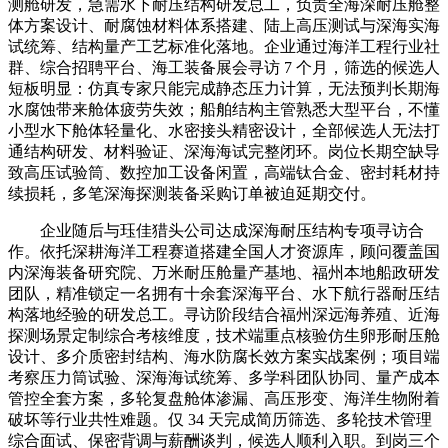
测舱研发，急需水下耐压结构研发总工，负责全海深耐压舱整
体方案设计、耐腐蚀材料体系搭建、陆上高压测试与深海实海
试统筹、结构量产工艺标准化落地。企业通过海洋工程行业社
群、综合招聘平台、海工装备展会寻访 7 个月，筛选的候选人
短板明显：仿真专家只能完成静态压力计算，无法预判长期海
水腐蚀带来舱体疲劳失效；船舶结构主管熟悉大型平台，不懂
小型水下舱体轻量化、水密接头精密设计，全部候选人无法打
通结构研发、材料验证、深海海试完整闭环。岗位长期空缺导
致高压试验筒、数控加工设备闲置，高端钛合金、密封耗材持
续损耗，多笔深海探测装备采购订单被迫延期交付。
企业随后与珏佳猎头公司达成深海耐压结构专项寻访合
作。依托深耕海洋工程赛道搭建全国人才资源库，顾问覆盖国
内深海装备研究院、万米耐压舱量产基地、福州本地船政研发
团队，精准锁定一名拥有十余套深海平台、水下航行器耐压结
构落地经验的研发总工。寻访阶段结合福州深远海养殖、近海
探测场景定制综合考核维度，技术端重点核验仿生卵形耐压舱
设计、多介质密封结构、海水防腐长效方案实战案例；项目端
考察压力筒试验、深海海试统筹、多学科团队协同、量产成本
管控全套方案，多轮复盘舱体渗漏、高压形变、海洋生物附着
破坏等行业共性难题。仅 34 天完成简历筛选、多轮技术管理
综合面试、保密背调与薪酬谈判，候选人顺利入职。到岗三个