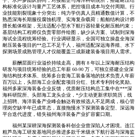
子、水声多团队协同，对接船企与海洋科研院所，搭建耐压结
构标准化设计与量产工艺体系，把控项目成本与交付周期。行
业技能割裂现象十分突出：纯力学仿真人员精通数值计算，不
熟悉深海长期服役腐蚀机理、实海复杂载荷；船舶结构设计师
擅长船体框架，无法适配小型水下航行器轻量化耐压舱约束；
基层结构工程师仅负责零部件绘图，缺少从方案、试制到深海
海试全流程统筹经验。行业调研显示，全国可独立操盘全海深
耐压装备项目的**总工不足千人，福州适配深远海养殖、水下
探测场景成熟管理人才仅能覆盖三成新建装备项目用人需求。
薪酬层面行业溢价持续走高，拥有 8 年以上深海耐压结构
研发与项目统筹经验的总工年薪 60-90 万，可独立搭建企业深
海结构技术体系、统筹多台套海工装备落地的技术负责人年薪
百万以上，头部海工企业配套项目分红、技术专利转化奖励。
福州多家深海装备企业反馈，优质耐压结构总工集中在***深
海科研院所、头部海工龙头企业，*少主动更新求职简历，线
上招聘、海洋装备产业峰会触达有效候选人不足两成，核心管
理岗空缺半年已成常态，直接拖慢水下探测装备定型、深远海
平台迭代进度，错失福州海洋装备产业扩容窗口期。
福州某深耕深海探测装备科创企业曾深陷人才困境。连江
粗芦岛海工研发基地同步推进多款千米级水下航行器与深海监