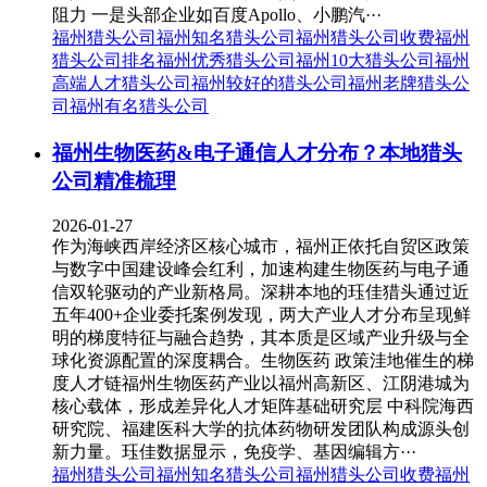
阻力 一是头部企业如百度Apollo、小鹏汽···
福州猎头公司
福州知名猎头公司
福州猎头公司收费
福州
猎头公司排名
福州优秀猎头公司
福州10大猎头公司
福州
高端人才猎头公司
福州较好的猎头公司
福州老牌猎头公
司
福州有名猎头公司
福州生物医药&电子通信人才分布？本地猎头
公司精准梳理
2026-01-27
作为海峡西岸经济区核心城市，福州正依托自贸区政策
与数字中国建设峰会红利，加速构建生物医药与电子通
信双轮驱动的产业新格局。深耕本地的珏佳猎头通过近
五年400+企业委托案例发现，两大产业人才分布呈现鲜
明的梯度特征与融合趋势，其本质是区域产业升级与全
球化资源配置的深度耦合。生物医药 政策洼地催生的梯
度人才链福州生物医药产业以福州高新区、江阴港城为
核心载体，形成差异化人才矩阵基础研究层 中科院海西
研究院、福建医科大学的抗体药物研发团队构成源头创
新力量。珏佳数据显示，免疫学、基因编辑方···
福州猎头公司
福州知名猎头公司
福州猎头公司收费
福州