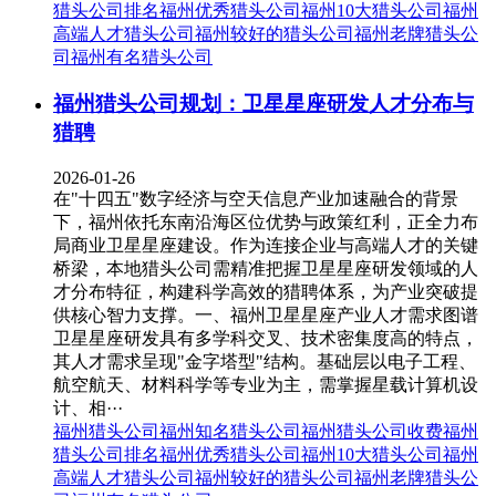
猎头公司排名
福州优秀猎头公司
福州10大猎头公司
福州
高端人才猎头公司
福州较好的猎头公司
福州老牌猎头公
司
福州有名猎头公司
福州猎头公司规划：卫星星座研发人才分布与
猎聘
2026-01-26
在"十四五"数字经济与空天信息产业加速融合的背景
下，福州依托东南沿海区位优势与政策红利，正全力布
局商业卫星星座建设。作为连接企业与高端人才的关键
桥梁，本地猎头公司需精准把握卫星星座研发领域的人
才分布特征，构建科学高效的猎聘体系，为产业突破提
供核心智力支撑。一、福州卫星星座产业人才需求图谱
卫星星座研发具有多学科交叉、技术密集度高的特点，
其人才需求呈现"金字塔型"结构。基础层以电子工程、
航空航天、材料科学等专业为主，需掌握星载计算机设
计、相···
福州猎头公司
福州知名猎头公司
福州猎头公司收费
福州
猎头公司排名
福州优秀猎头公司
福州10大猎头公司
福州
高端人才猎头公司
福州较好的猎头公司
福州老牌猎头公