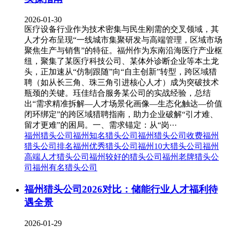
2026-01-30
医疗设备行业作为技术密集与民生刚需的交叉领域，其
人才分布呈现“一线城市集聚研发与高端管理，区域市场
聚焦生产与销售”的特征。福州作为东南沿海医疗产业枢
纽，聚集了某医疗科技公司、某体外诊断企业等本土龙
头，正加速从“仿制跟随”向“自主创新”转型，跨区域猎
聘（如从长三角、珠三角引进核心人才）成为突破技术
瓶颈的关键。珏佳结合服务某公司的实战经验，总结
出“需求精准拆解—人才场景化画像—生态化触达—价值
闭环绑定”的跨区域猎聘指南，助力企业破解“引才难、
留才更难”的困局。一、需求锚定：从“岗···
福州猎头公司
福州知名猎头公司
福州猎头公司收费
福州
猎头公司排名
福州优秀猎头公司
福州10大猎头公司
福州
高端人才猎头公司
福州较好的猎头公司
福州老牌猎头公
司
福州有名猎头公司
福州猎头公司2026对比：储能行业人才福利待
遇全景
2026-01-29