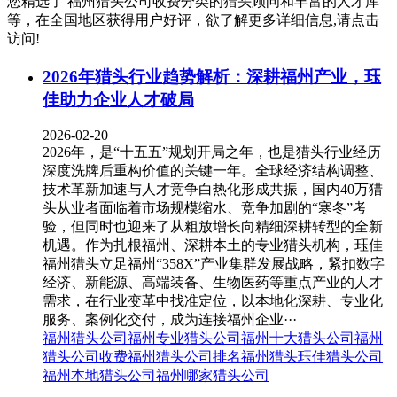
您精选了
福州猎头公司收费
分类的猎头顾问和丰富的人才库
等，在全国地区获得用户好评，欲了解更多详细信息,请点击
访问!
2026年猎头行业趋势解析：深耕福州产业，珏
佳助力企业人才破局
2026-02-20
2026年，是“十五五”规划开局之年，也是猎头行业经历
深度洗牌后重构价值的关键一年。全球经济结构调整、
技术革新加速与人才竞争白热化形成共振，国内40万猎
头从业者面临着市场规模缩水、竞争加剧的“寒冬”考
验，但同时也迎来了从粗放增长向精细深耕转型的全新
机遇。作为扎根福州、深耕本土的专业猎头机构，珏佳
福州猎头立足福州“358X”产业集群发展战略，紧扣数字
经济、新能源、高端装备、生物医药等重点产业的人才
需求，在行业变革中找准定位，以本地化深耕、专业化
服务、案例化交付，成为连接福州企业···
福州猎头公司
福州专业猎头公司
福州十大猎头公司
福州
猎头公司收费
福州猎头公司排名
福州猎头
珏佳猎头公司
福州本地猎头公司
福州哪家猎头公司