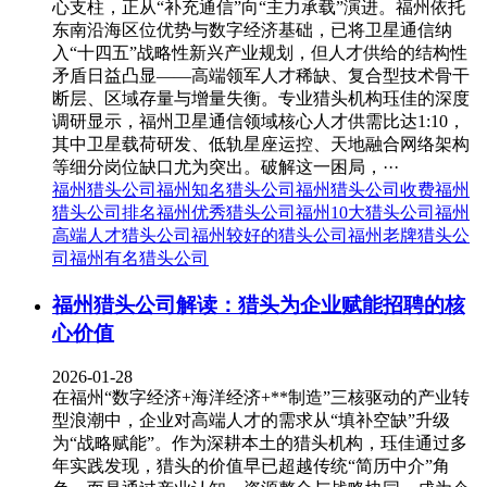
心支柱，正从“补充通信”向“主力承载”演进。福州依托
东南沿海区位优势与数字经济基础，已将卫星通信纳
入“十四五”战略性新兴产业规划，但人才供给的结构性
矛盾日益凸显——高端领军人才稀缺、复合型技术骨干
断层、区域存量与增量失衡。专业猎头机构珏佳的深度
调研显示，福州卫星通信领域核心人才供需比达1:10，
其中卫星载荷研发、低轨星座运控、天地融合网络架构
等细分岗位缺口尤为突出。破解这一困局，···
福州猎头公司
福州知名猎头公司
福州猎头公司收费
福州
猎头公司排名
福州优秀猎头公司
福州10大猎头公司
福州
高端人才猎头公司
福州较好的猎头公司
福州老牌猎头公
司
福州有名猎头公司
福州猎头公司解读：猎头为企业赋能招聘的核
心价值
2026-01-28
在福州“数字经济+海洋经济+**制造”三核驱动的产业转
型浪潮中，企业对高端人才的需求从“填补空缺”升级
为“战略赋能”。作为深耕本土的猎头机构，珏佳通过多
年实践发现，猎头的价值早已超越传统“简历中介”角