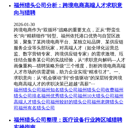
福州猎头公司分析：跨境电商高端人才求职意
向与猎聘
2026-01-30
跨境电商作为“双循环”战略的重要支点，正从“野蛮生
长”向“精耕细作”转型。福州依托港口优势与自贸区政
策，聚集了某跨境电商平台、某独立站品牌、某供应链
服务企业等头部玩家，对高端人才（如全球化运营总
监、数字营销专家、跨境供应链专家）的需求激增。珏
佳结合服务某公司的实战经验，从“求职意向解码—人才
画像重构—猎聘策略升级”三个维度，剖析跨境电商高端
人才市场的供需逻辑，助力企业实现“精准引才”。一、
求职意向：从“机会驱动”到“价值驱动”的深层转变跨境
电商高端人才的求职决策已超越“高薪”···
福州猎头公司
福州知名猎头公司
福州猎头公司收费
福州
猎头公司排名
福州优秀猎头公司
福州10大猎头公司
福州
高端人才猎头公司
福州较好的猎头公司
福州老牌猎头公
司
福州有名猎头公司
福州猎头公司整理：医疗设备行业跨区域猎聘
实操指南