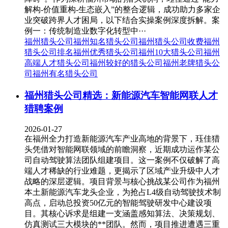
解构-价值重构-生态嵌入”的整合逻辑，成功助力多家企
业突破跨界人才困局，以下结合实操案例深度拆解。案
例一：传统制造业数字化转型中···
福州猎头公司
福州知名猎头公司
福州猎头公司收费
福州
猎头公司排名
福州优秀猎头公司
福州10大猎头公司
福州
高端人才猎头公司
福州较好的猎头公司
福州老牌猎头公
司
福州有名猎头公司
福州猎头公司精选：新能源汽车智能网联人才
猎聘案例
2026-01-27
在福州全力打造新能源汽车产业高地的背景下，珏佳猎
头凭借对智能网联领域的前瞻洞察，近期成功运作某公
司自动驾驶算法团队组建项目。这一案例不仅破解了高
端人才稀缺的行业难题，更揭示了区域产业升级中人才
战略的深层逻辑。项目背景与核心挑战某公司作为福州
本土新能源汽车龙头企业，为抢占L4级自动驾驶技术制
高点，启动总投资50亿元的智能驾驶研发中心建设项
目。其核心诉求是组建一支涵盖感知算法、决策规划、
仿真测试三大模块的**团队。然而，项目推进遭遇三重