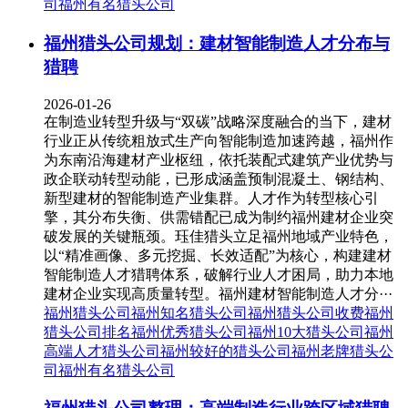
司
福州有名猎头公司
福州猎头公司规划：建材智能制造人才分布与
猎聘
2026-01-26
在制造业转型升级与“双碳”战略深度融合的当下，建材
行业正从传统粗放式生产向智能制造加速跨越，福州作
为东南沿海建材产业枢纽，依托装配式建筑产业优势与
政企联动转型动能，已形成涵盖预制混凝土、钢结构、
新型建材的智能制造产业集群。人才作为转型核心引
擎，其分布失衡、供需错配已成为制约福州建材企业突
破发展的关键瓶颈。珏佳猎头立足福州地域产业特色，
以“精准画像、多元挖掘、长效适配”为核心，构建建材
智能制造人才猎聘体系，破解行业人才困局，助力本地
建材企业实现高质量转型。福州建材智能制造人才分···
福州猎头公司
福州知名猎头公司
福州猎头公司收费
福州
猎头公司排名
福州优秀猎头公司
福州10大猎头公司
福州
高端人才猎头公司
福州较好的猎头公司
福州老牌猎头公
司
福州有名猎头公司