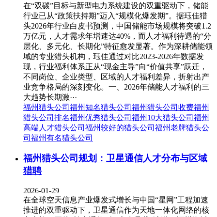
在“双碳”目标与新型电力系统建设的双重驱动下，储能
行业已从“政策扶持期”迈入“规模化爆发期”。据珏佳猎
头2026年行业白皮书预测，中国储能市场规模将突破1.2
万亿元，人才需求年增速达40%，而人才福利待遇的“分
层化、多元化、长期化”特征愈发显著。作为深耕储能领
域的专业猎头机构，珏佳通过对比2023-2026年数据发
现，行业福利体系正从“现金主导”向“价值共享”跃迁，
不同岗位、企业类型、区域的人才福利差异，折射出产
业竞争格局的深刻变化。一、2026年储能人才福利的三
大趋势长期激···
福州猎头公司
福州知名猎头公司
福州猎头公司收费
福州
猎头公司排名
福州优秀猎头公司
福州10大猎头公司
福州
高端人才猎头公司
福州较好的猎头公司
福州老牌猎头公
司
福州有名猎头公司
福州猎头公司规划：卫星通信人才分布与区域
猎聘
2026-01-29
在全球空天信息产业爆发式增长与中国“星网”工程加速
推进的双重驱动下，卫星通信作为天地一体化网络的核