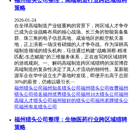
福州猎头公司整理：高端制造行业跨区域猎聘
策略
2026-01-24
在全球高端制造产业链重构的背景下，跨区域人才争夺
已成为企业战略布局的核心战场。长三角的智能装备集
群、珠三角的电子信息高地、成渝地区的航空航天基
地，正上演着一场没有硝烟的人才争夺战。作为深耕高
端制造领域的猎头机构，珏佳通过构建"战略洞察-精准
匹配-生态赋能"的三维服务体系，正在改写跨区域猎聘
的游戏规则。一、解码高端制造跨区域猎聘的深层博弈
高端制造的复杂性决定了其人才流动的独特性。某新能
源车企在华中设立生产基地时发现，即便开出高于总部
30%的薪资，仍难以吸引长···
福州猎头公司
福州知名猎头公司
福州猎头公司收费
福州
猎头公司排名
福州优秀猎头公司
福州10大猎头公司
福州
高端人才猎头公司
福州较好的猎头公司
福州老牌猎头公
司
福州有名猎头公司
福州猎头公司整理：生物医药行业跨区域猎聘
策略