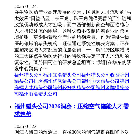
2026-01-24
在生物医药产业高速发展的今天，区域间人才流动的"马
太效应"日益凸显。长三角、珠三角凭借完善的产业链和
政策优势形成人才虹吸，而中西部创新药企却面临核心
人才持续外流的困境。这种失衡不仅制约着企业的跨区
域扩张，更影响着整个产业的均衡发展。作为深耕生物
医药领域的猎头机构，珏佳通过系统性解决方案，正在
重塑跨区域人才配置的底层逻辑。一、解码跨区域猎聘
的三大痛点生物医药行业的特殊性决定了其人才流动的
复杂性。某跨国药企的研发总监坦言："我们在华东的研
发中心聚集了···
福州猎头公司
福州知名猎头公司
福州猎头公司收费
福州
猎头公司排名
福州优秀猎头公司
福州10大猎头公司
福州
高端人才猎头公司
福州较好的猎头公司
福州老牌猎头公
司
福州有名猎头公司
福州猎头公司2026洞察：压缩空气储能人才需
求趋势
2026-01-23
闽江入海口的滩涂上，直径30米的储气罐群在阳光下泛