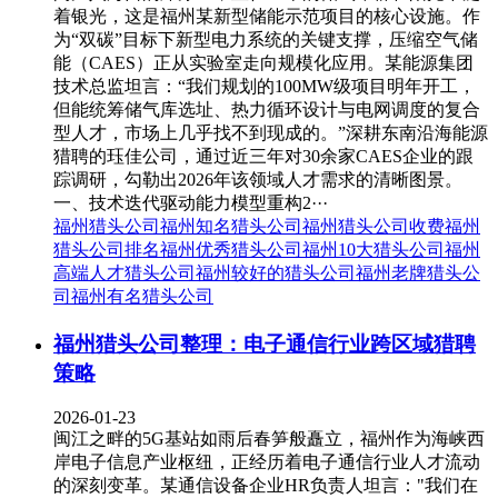
着银光，这是福州某新型储能示范项目的核心设施。作
为“双碳”目标下新型电力系统的关键支撑，压缩空气储
能（CAES）正从实验室走向规模化应用。某能源集团
技术总监坦言：“我们规划的100MW级项目明年开工，
但能统筹储气库选址、热力循环设计与电网调度的复合
型人才，市场上几乎找不到现成的。”深耕东南沿海能源
猎聘的珏佳公司，通过近三年对30余家CAES企业的跟
踪调研，勾勒出2026年该领域人才需求的清晰图景。
一、技术迭代驱动能力模型重构2···
福州猎头公司
福州知名猎头公司
福州猎头公司收费
福州
猎头公司排名
福州优秀猎头公司
福州10大猎头公司
福州
高端人才猎头公司
福州较好的猎头公司
福州老牌猎头公
司
福州有名猎头公司
福州猎头公司整理：电子通信行业跨区域猎聘
策略
2026-01-23
闽江之畔的5G基站如雨后春笋般矗立，福州作为海峡西
岸电子信息产业枢纽，正经历着电子通信行业人才流动
的深刻变革。某通信设备企业HR负责人坦言："我们在