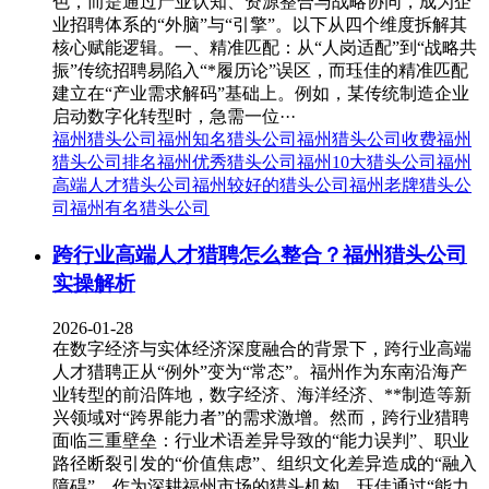
色，而是通过产业认知、资源整合与战略协同，成为企
业招聘体系的“外脑”与“引擎”。以下从四个维度拆解其
核心赋能逻辑。一、精准匹配：从“人岗适配”到“战略共
振”传统招聘易陷入“*履历论”误区，而珏佳的精准匹配
建立在“产业需求解码”基础上。例如，某传统制造企业
启动数字化转型时，急需一位···
福州猎头公司
福州知名猎头公司
福州猎头公司收费
福州
猎头公司排名
福州优秀猎头公司
福州10大猎头公司
福州
高端人才猎头公司
福州较好的猎头公司
福州老牌猎头公
司
福州有名猎头公司
跨行业高端人才猎聘怎么整合？福州猎头公司
实操解析
2026-01-28
在数字经济与实体经济深度融合的背景下，跨行业高端
人才猎聘正从“例外”变为“常态”。福州作为东南沿海产
业转型的前沿阵地，数字经济、海洋经济、**制造等新
兴领域对“跨界能力者”的需求激增。然而，跨行业猎聘
面临三重壁垒：行业术语差异导致的“能力误判”、职业
路径断裂引发的“价值焦虑”、组织文化差异造成的“融入
障碍”。作为深耕福州市场的猎头机构，珏佳通过“能力