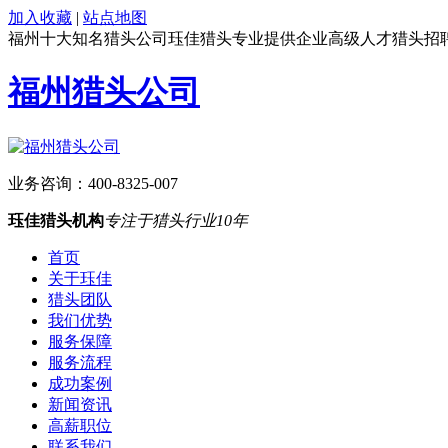
加入收藏
|
站点地图
福州十大知名猎头公司珏佳猎头专业提供企业高级人才猎头招
福州猎头公司
业务咨询：
400-8325-007
珏佳猎头机构
专注于猎头行业10年
首页
关于珏佳
猎头团队
我们优势
服务保障
服务流程
成功案例
新闻资讯
高薪职位
联系我们