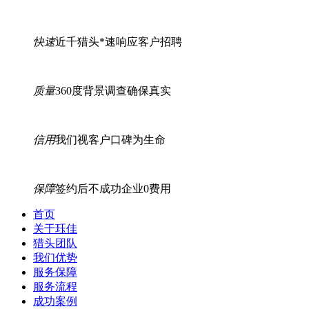
快速
近千猎头*速响应客户招聘
质量
360度背景调查确保真实
信用
我们视客户口碑为生命
保障
签约后不成功企业0费用
首页
关于珏佳
猎头团队
我们优势
服务保障
服务流程
成功案例