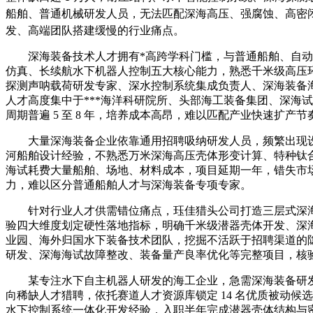
船舶、普通机械研发人员，无法匹配深海高压、强腐蚀、高密
发、高端团队搭建缓慢的行业痛点。
深海装备技术人才拥有*高跨学科门槛，与普通船舶、自
仿真、长续航水下机器人控制五大核心能力，熟悉千米级高压环
探测声呐载荷研发专家、深水控制系统集成负责人、深海装备
人才高度集中于***海洋科研院所、头部海工装备集团、深海
周期普遍 5 至 8 年，培养成本高昂，难以匹配产业快速扩产节
大量深海装备企业依靠通用招聘吸纳研发人员，频繁出现
河船舶设计经验，不熟悉万米深海高压壳体形变计算、特种钛
海试耗费大量船舶、场地、材料成本，项目延期一年，错失市
力，难以区分普通船舶人才与深海装备专项专家。
针对行业人才供需错位痛点，珏佳猎头公司打造三层式深
验四大维度划定硬性落地指标，明确千米级潜器壳体开发、深
业园、海外归国水下装备技术团队，挖掘不活跃于招聘渠道的
研发、深海海试故障整改、装备量产良率优化等完整项目，核
某专注水下自主机器人研发的海工企业，急需深海装备研发
向稀缺人才猎聘，依托赛道人才资源库锁定 14 名优质被动候
水下控制系统一体化开发经验，入职半年完成潜器壳体结构与