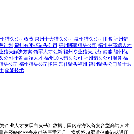
州猎头公司收费
泉州十大猎头公司
泉州猎头公司排名
福州猎
明计划
福州有哪些猎头公司
福州哪家猎头公司
福州中高端人才
业猎头解决方案
领军人才创新
福州专业猎头服务
储能
福州优
头公司排名
高端人才
福州10大猎头公司
福州猎头公司服务
福
猎头公司
福州猎头公司招聘
珏佳猎头福州
福州猎头公司前十名
才
储能技术
深海产业人才发展白皮书》数据，国内深海装备复合型高端人才
备量产经验的**专家供给严重不足。常规招聘渠道仅能触达通用