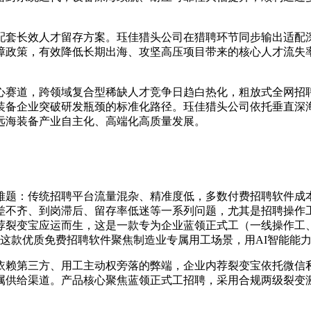
配套长效人才留存方案。珏佳猎头公司在猎聘环节同步输出适配
障政策，有效降低长期出海、攻坚高压项目带来的核心人才流失
心赛道，跨领域复合型稀缺人才竞争日趋白热化，粗放式全网招
装备企业突破研发瓶颈的标准化路径。珏佳猎头公司依托垂直深
远海装备产业自主化、高端化高质量发展。
难题：传统招聘平台流量混杂、精准度低，多数付费招聘软件成
差不齐、到岗滞后、留存率低迷等一系列问题，尤其是招聘操作
荐裂变宝应运而生，这是一款专为企业蓝领正式工（一线操作工、
这款优质免费招聘软件聚焦制造业专属用工场景，用AI智能能
依赖第三方、用工主动权旁落的弊端，企业内荐裂变宝依托微信
属供给渠道。产品核心聚焦蓝领正式工招聘，采用合规两级裂变