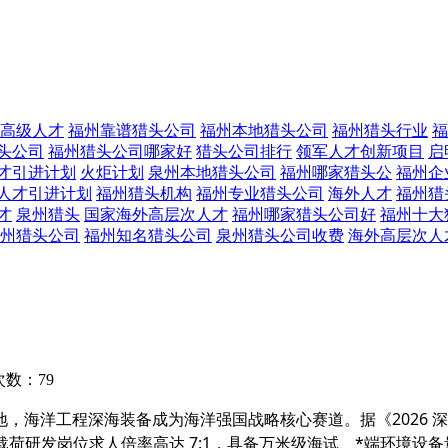
高级人才
福州靠谱猎头公司
福州本地猎头公司
福州猎头行业
福
头公司
福州猎头公司哪家好
猎头公司排行
领军人才创新项目
启
才引进计划
火炬计划
泉州本地猎头公司
福州哪家猎头公
福州企
人才引进计划
福州猎头机构
福州专业猎头公司
海外人才
福州猎
才
泉州猎头
国家海外高层次人才
福州哪家猎头公司好
福州十大
州猎头公司
福州知名猎头公司
泉州猎头公司收费
海外高层次人
数：79
，海洋工程深海装备成为海洋强国战略核心赛道。据《2026 
载荷研发岗位求人倍率高达 7:1，具备万米级海试、*端环境设