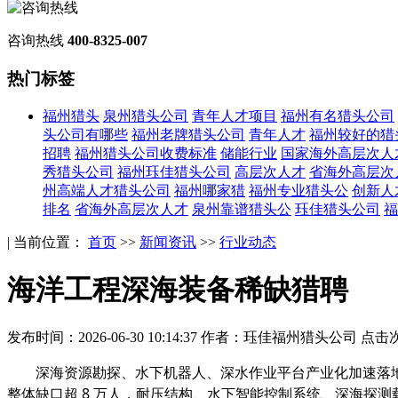
咨询热线
400-8325-007
热门标签
福州猎头
泉州猎头公司
青年人才项目
福州有名猎头公司
头公司有哪些
福州老牌猎头公司
青年人才
福州较好的猎
招聘
福州猎头公司收费标准
储能行业
国家海外高层次人
秀猎头公司
福州珏佳猎头公司
高层次人才
省海外高层次
州高端人才猎头公司
福州哪家猎
福州专业猎头公
创新人
排名
省海外高层次人才
泉州靠谱猎头公
珏佳猎头公司
福
| 当前位置：
首页
>>
新闻资讯
>>
行业动态
海洋工程深海装备稀缺猎聘
发布时间：2026-06-30 10:14:37
作者：珏佳福州猎头公司
点击次
深海资源勘探、水下机器人、深水作业平台产业化加速落地
整体缺口超 8 万人，耐压结构、水下智能控制系统、深海探测