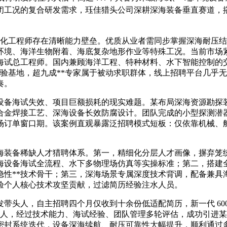
闭工况的复合研发需求，珏佳猎头公司深耕深海装备垂直赛道，
动化工程师存在清晰能力壁垒。优质从业者需同步掌握深海耐压
境、海洋生物附着、海底复杂地形作业等特殊工况。当前市场紧缺
海试总工程师。国内兼顾海洋工程、特种材料、水下智能控制的
试验基地，超九成**专家属于被动求职群体，线上招聘平台几乎
奏。
设备海试失效、项目巨额损耗的现实难题。某布局深海资源勘探
合金焊接工艺、深海设备长效防腐设计。团队完成的小型探测潜
场订单窗口期。该案例直观暴露泛招聘模式短板：仅依靠机械、
海装备稀缺人才猎聘体系。第一，精细化分层人才画像，摒弃笼
海设备海试全流程、水下多物理场仿真等实操标准；第二，搭建
隐性**技术骨干；第三，深海场景专属深度技术背调，配备兼具
验个人核心技术攻坚贡献，过滤简历经验注水人员。
带头人，自主招聘四个月仅收到十余份低适配简历，新一代 60
选人，经过技术能力、海试经验、团队管理多轮评估，成功引进某海
密封系统迭代，设备深海续航、耐压可靠性大幅提升，顺利通过