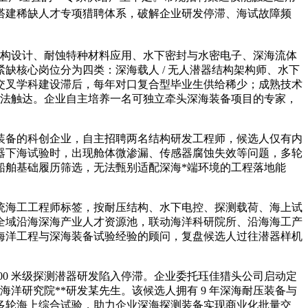
搭建稀缺人才专项猎聘体系，破解企业研发停滞、海试故障频
结构设计、耐蚀特种材料应用、水下密封与水密电子、深海流体
核心岗位分为四类：深海载人 / 无人潜器结构架构师、水下
交叉学科建设滞后，每年对口复合型毕业生供给稀少；成熟技术
无法触达。企业自主培养一名可独立牵头深海装备项目的专家，
装备的科创企业，自主招聘两名结构研发工程师，候选人仅有内
器下海试验时，出现舱体微渗漏、传感器腐蚀失效等问题，多轮
船舶基础履历筛选，无法甄别适配深海*端环境的工程落地能
统海工工程师标签，按耐压结构、水下电控、探测载荷、海上试
全域沿海深海产业人才资源池，联动海洋科研院所、沿海海工产
海洋工程与深海装备试验经验的顾问，复盘候选人过往潜器样机
00 米级探测潜器研发陷入停滞。企业委托珏佳猎头公司启动定
洋研究院**研发某先生。该候选人拥有 9 年深海耐压装备与
多轮海上综合试验，助力企业深海探测装备实现商业化批量交