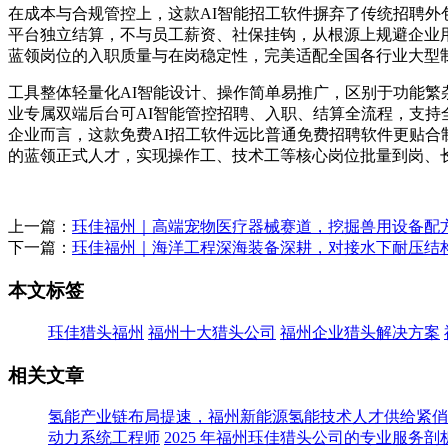
在成本与合规管控上，这款AI智能招工软件摒弃了传统招聘
平台独立结算，不与员工薪资、社保挂钩，从根源上规避企业用
蓝领岗位的入职质量与在岗稳定性，完美适配全国各行业大型
工具整体轻量化AI智能设计、操作简单易推广，区别于功能
业专属双端后台可AI智能管控招聘、入职、结算全流程，支
企业而言，这款免费AI招工软件远比普通免费招聘软件更贴合
的蓝领正式人才，实现操作工、技术工等核心岗位批量到岗、
上一篇：
珏佳福州｜高端宠物医疗器械赛道，挖掘兽用设备配
下一篇：
珏佳福州｜海洋工程深海装备深耕，对接水下耐压结
本文标签
珏佳猎头福州
福州十大猎头公司
福州企业猎头解决方案
相关文章
氢能产业链布局提速，福州新能源氢能技术人才供给紧俏
动力系统工程师
2025 年福州珏佳猎头公司的专业服务剖