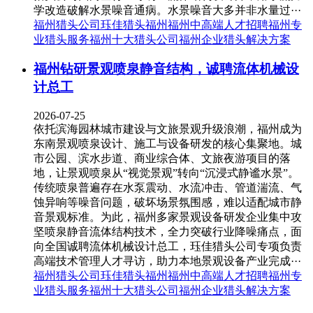
学改造破解水景噪音通病。水景噪音大多并非水量过···
福州猎头公司
珏佳猎头福州
福州中高端人才招聘
福州专
业猎头服务
福州十大猎头公司
福州企业猎头解决方案
福州钻研景观喷泉静音结构，诚聘流体机械设
计总工
2026-07-25
依托滨海园林城市建设与文旅景观升级浪潮，福州成为
东南景观喷泉设计、施工与设备研发的核心集聚地。城
市公园、滨水步道、商业综合体、文旅夜游项目的落
地，让景观喷泉从“视觉景观”转向“沉浸式静谧水景”。
传统喷泉普遍存在水泵震动、水流冲击、管道湍流、气
蚀异响等噪音问题，破坏场景氛围感，难以适配城市静
音景观标准。为此，福州多家景观设备研发企业集中攻
坚喷泉静音流体结构技术，全力突破行业降噪痛点，面
向全国诚聘流体机械设计总工，珏佳猎头公司专项负责
高端技术管理人才寻访，助力本地景观设备产业完成···
福州猎头公司
珏佳猎头福州
福州中高端人才招聘
福州专
业猎头服务
福州十大猎头公司
福州企业猎头解决方案