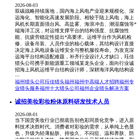
2026-08-03
双碳战略持续落地，国内海上风电产业迎来规模化、深
远海化、智能化高速发展阶段。相较于陆上风电，海上
风机长期直面强台风、高盐雾、海浪冲击、潮湿腐蚀等*
端海洋工况，对运维支撑平台的结构强度、抗腐蚀性
能、抗疲劳稳定性提出*高要求。运维平台作为风机检
修、设备吊装、人员作业的核心载体，其结构设计直接
决定海上风电设备运维安全与整机服役寿命。为攻克深
远海平台结构适配难题，补齐行业设计人才缺口，珏佳
猎头公司携手新能源重工领域某龙头企业，面向行业诚
招海上风机运维平台结构设计师，深耕海洋风电结构设
···
福州猎头公司
珏佳猎头福州
福州中高端人才招聘
福州专
业猎头服务
福州十大猎头公司
福州企业猎头解决方案
诚招美妆彩妆粉体原料研发技术人员
2026-08-01
当下国货美妆行业已彻底告别色彩同质化竞争，进入原
料技术决胜时代。消费者对彩妆的需求，从单纯上色显
色，升级为轻薄贴肤、持妆久、不闷痘、温和养肤、防