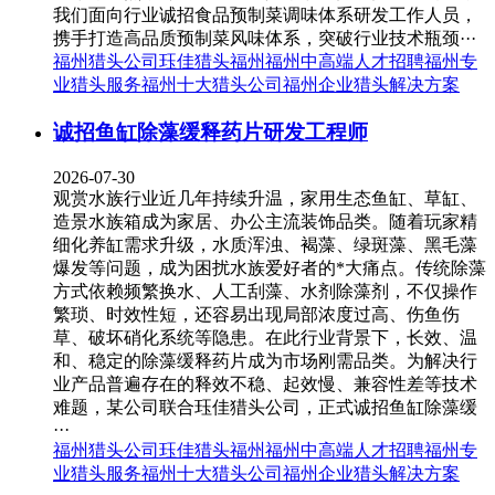
我们面向行业诚招食品预制菜调味体系研发工作人员，
携手打造高品质预制菜风味体系，突破行业技术瓶颈···
福州猎头公司
珏佳猎头福州
福州中高端人才招聘
福州专
业猎头服务
福州十大猎头公司
福州企业猎头解决方案
诚招鱼缸除藻缓释药片研发工程师
2026-07-30
观赏水族行业近几年持续升温，家用生态鱼缸、草缸、
造景水族箱成为家居、办公主流装饰品类。随着玩家精
细化养缸需求升级，水质浑浊、褐藻、绿斑藻、黑毛藻
爆发等问题，成为困扰水族爱好者的*大痛点。传统除藻
方式依赖频繁换水、人工刮藻、水剂除藻剂，不仅操作
繁琐、时效性短，还容易出现局部浓度过高、伤鱼伤
草、破坏硝化系统等隐患。在此行业背景下，长效、温
和、稳定的除藻缓释药片成为市场刚需品类。为解决行
业产品普遍存在的释效不稳、起效慢、兼容性差等技术
难题，某公司联合珏佳猎头公司，正式诚招鱼缸除藻缓
···
福州猎头公司
珏佳猎头福州
福州中高端人才招聘
福州专
业猎头服务
福州十大猎头公司
福州企业猎头解决方案