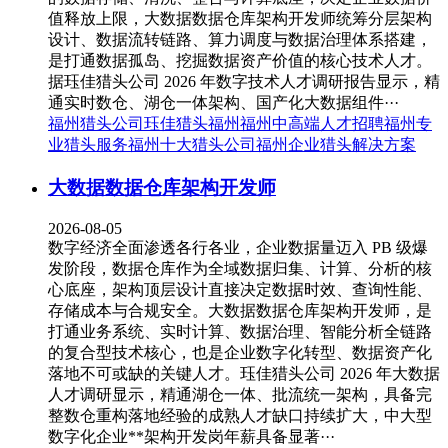
值释放上限，大数据数据仓库架构开发师统筹分层架构
设计、数据流转链路、算力调度与数据治理体系搭建，
是打通数据孤岛、挖掘数据资产价值的核心技术人才。
据珏佳猎头公司 2026 年数字技术人才调研报告显示，精
通实时数仓、湖仓一体架构、国产化大数据组件···
福州猎头公司
珏佳猎头福州
福州中高端人才招聘
福州专
业猎头服务
福州十大猎头公司
福州企业猎头解决方案
大数据数据仓库架构开发师
2026-08-05
数字经济全面渗透各行各业，企业数据量迈入 PB 级爆
发阶段，数据仓库作为全域数据归集、计算、分析的核
心底座，架构顶层设计直接决定数据时效、查询性能、
存储成本与合规安全。大数据数据仓库架构开发师，是
打通业务系统、实时计算、数据治理、智能分析全链路
的复合型技术核心，也是企业数字化转型、数据资产化
落地不可或缺的关键人才。珏佳猎头公司 2026 年大数据
人才调研显示，精通湖仓一体、批流统一架构，具备完
整数仓重构落地经验的成熟人才缺口持续扩大，中大型
数字化企业**架构开发岗年薪具备显著···