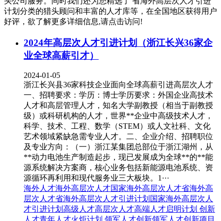
头公司服务。同时我们还为您精选了
省海外高层次人才引进
计划
分类的猎头顾问和丰富的人才库等，在全国地区获得用户
好评，欲了解更多详细信息,请点击访问!
2024年高层次人才引进计划（浙江长兴36家企
业全球高薪引才）
2024-01-05
浙江长兴县36家科技企业面向全球高薪引进高层次人才
一、招聘要求：学历：博士学历要求：外国企业高技术
人才和高层管理人才，知名大学副教授（相当于副教授
级）或科研机构的人才，世界**企业中高级技术人才，
科学、技术、工程、数学（STEM）或人文社科、文化
艺术领域紧缺急需专业人才。二、企业介绍、招聘职位
及专业方向：（一）浙江某集团总部位于浙江湖州，从
**动力电池生产制造起步，现已发展成为全球**的**能
源系统解决方案商，核心业务包括新能源电池系统、资
源循环再利用和现代服务业三大板块。1···
海外人才
海外高层次人才
国家海外高层次人才
省海外高
层次人才
省海外高层次人才引进计划
国家海外高层次人
才引进计划
高级人才
高层次人才
高端人才
启明计划
创新
人才
青年人才
火炬计划
领军人才创新
领军人才创新项目