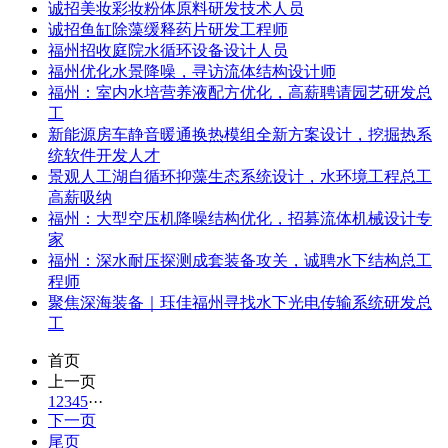
诚招美妆彩妆粉体原料研发技术人员
诚招鱼缸除藻缓释药片研发工程师
福州招收庭院水循环设备设计人员
福州优化水景降噪，寻访流体结构设计师
福州：室内水培营养液配方优化，高薪聘请园艺研发总
工
新能源房车静音暖通换热模组全新方案设计，挖掘热系
统软件开发人才
景观人工湖自循环抑藻生态系统设计，水环境工程总工
高薪吸纳
福州：大型空压机降噪结构优化，招募流体机械设计专
家
福州：深水耐压探测成套装备攻关，诚聘水下结构总工
程师
聚焦深海装备｜珏佳福州寻找水下光电传输系统研发总
工
首页
上一页
1
2
3
4
5
···
下一页
尾页