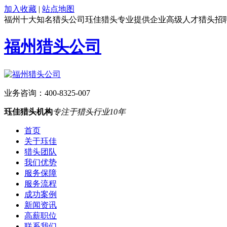
加入收藏
|
站点地图
福州十大知名猎头公司珏佳猎头专业提供企业高级人才猎头招
福州猎头公司
业务咨询：
400-8325-007
珏佳猎头机构
专注于猎头行业10年
首页
关于珏佳
猎头团队
我们优势
服务保障
服务流程
成功案例
新闻资讯
高薪职位
联系我们