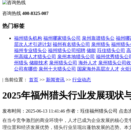
咨询热线
400-8325-007
热门标签
福州猎头机构
福州哪家猎头公司
泉州靠谱猎头公
福州哪
层次人才引进计划
福州有名猎头公司
泉州猎头
福州猎头
福州专业猎头公
福州猎头公司招聘
储能
珏佳猎头公司
高
州高端人才猎头公司
泉州本地猎头公司
福州优秀猎头公
州猎头
储能技术
泉州猎头公司
海外人才
泉州猎头公司收
公司有哪些
泉州十大猎头公司
国家海外高层次人才
火炬
| 当前位置：
首页
>>
新闻资讯
>>
行业动态
2025年福州猎头行业发展现状
发布时间：2025-06-13 11:41:46
作者：珏佳福州猎头公司
点击次
在当今竞争激烈的商业环境中，人才已成为企业发展的核心竞
理位置和经济发展优势，猎头行业呈现出蓬勃发展的态势。本文