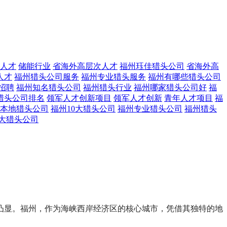
人才
储能行业
省海外高层次人才
福州珏佳猎头公司
省海外高
人才
福州猎头公司服务
福州专业猎头服务
福州有哪些猎头公司
招聘
福州知名猎头公司
福州猎头行业
福州哪家猎头公司好
福
猎头公司排名
领军人才创新项目
领军人才创新
青年人才项目
福
本地猎头公司
福州10大猎头公司
福州专业猎头公司
福州猎头
大猎头公司
凸显。福州，作为海峡西岸经济区的核心城市，凭借其独特的地