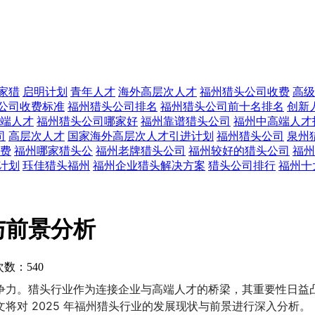
家猎
启明计划
青年人才
海外高层次人才
福州猎头公司收费
高级
公司收费标准
福州猎头公司排名
福州猎头公司前十名排名
创新
端人才
福州猎头公司哪家好
福州靠谱猎头公司
福州中高端人才
司
高层次人才
国家海外高层次人才引进计划
福州猎头公司
泉州
费
福州哪家猎头公
福州老牌猎头公司
福州较好的猎头公司
福州
计划
珏佳猎头福州
福州企业猎头解决方案
猎头公司排行
福州十
与前景分析
数：540
争力。猎头行业作为连接企业与高端人才的桥梁，其重要性日益
将对 2025 年福州猎头行业的发展现状与前景进行深入分析。