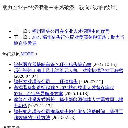
助力企业在经济浪潮中乘风破浪，驶向成功的彼岸。
上一篇：
福州猎头公司在企业人才招聘中的优势
下一篇：
2025 福州猎头行业应对美高关税策略：助力当
地企业发展
热门新闻
MORE +
福州医疗器械缺高管？珏佳猎头提岗率
[2025-10-15]
珏佳福州｜海上风电运维无人机，对接抗扰飞控工程师
[2026-07-07]
福州专业猎头公司——珏佳猎头
[2026-03-15]
高端装备制造招聘难？2025核心技术人才留存率仅
65%，企业急寻解决方案
[2025-10-13]
储能产业爆发式增长，福州新能源储能人才需求同比提
升40%
[2025-11-13]
福州知名猎头公司推荐猎头如何避免浪费时间，提供工
作效率的12种方法
[2023-02-23]