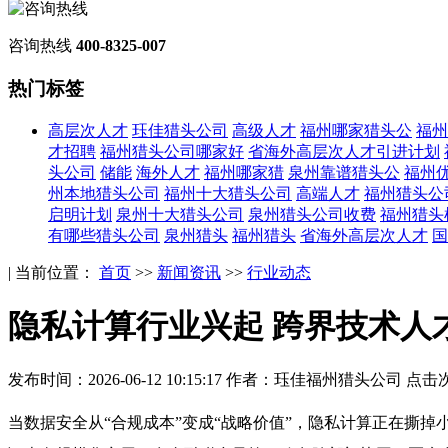
咨询热线
400-8325-007
热门标签
高层次人才
珏佳猎头公司
高级人才
福州哪家猎头公
福州
才招聘
福州猎头公司哪家好
省海外高层次人才引进计划
头公司
储能
海外人才
福州哪家猎
泉州靠谱猎头公
福州
州本地猎头公司
福州十大猎头公司
高端人才
福州猎头公
启明计划
泉州十大猎头公司
泉州猎头公司收费
福州猎头
有哪些猎头公司
泉州猎头
福州猎头
省海外高层次人才
国
| 当前位置：
首页
>>
新闻资讯
>>
行业动态
隐私计算行业兴起 跨界技术人
发布时间：2026-06-12 10:15:17
作者：珏佳福州猎头公司
点击次
当数据安全从“合规成本”变成“战略价值”，隐私计算正在撕