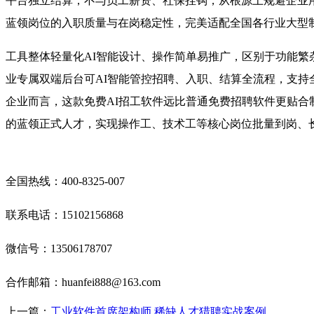
平台独立结算，不与员工薪资、社保挂钩，从根源上规避企业用
蓝领岗位的入职质量与在岗稳定性，完美适配全国各行业大型
工具整体轻量化AI智能设计、操作简单易推广，区别于功能
业专属双端后台可AI智能管控招聘、入职、结算全流程，支
企业而言，这款免费AI招工软件远比普通免费招聘软件更贴合
的蓝领正式人才，实现操作工、技术工等核心岗位批量到岗、
全国热线：400‑8325‑007
联系电话：15102156868
微信号：13506178707
合作邮箱：huanfei888@163.com
上一篇：
工业软件首席架构师 稀缺人才猎聘实战案例