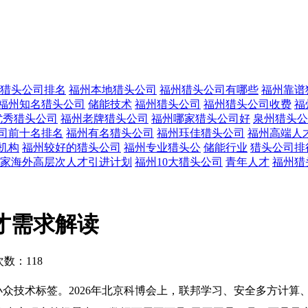
猎头公司排名
福州本地猎头公司
福州猎头公司有哪些
福州靠谱
福州知名猎头公司
储能技术
福州猎头公司
福州猎头公司收费
福
优秀猎头公司
福州老牌猎头公司
福州哪家猎头公司好
泉州猎头公
司前十名排名
福州有名猎头公司
福州珏佳猎头公司
福州高端人
机构
福州较好的猎头公司
福州专业猎头公
储能行业
猎头公司排
家海外高层次人才引进计划
福州10大猎头公司
青年人才
福州猎
才需求解读
数：118
掉小众技术标签。2026年北京科博会上，联邦学习、安全多方计