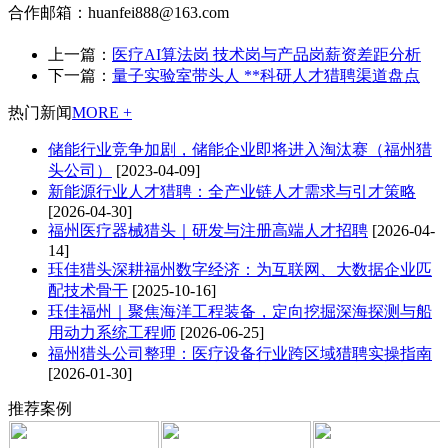
合作邮箱：huanfei888@163.com
上一篇：
医疗AI算法岗 技术岗与产品岗薪资差距分析
下一篇：
量子实验室带头人 **科研人才猎聘渠道盘点
热门新闻
MORE +
储能行业竞争加剧，储能企业即将进入淘汰赛（福州猎
头公司）
[2023-04-09]
新能源行业人才猎聘：全产业链人才需求与引才策略
[2026-04-30]
福州医疗器械猎头｜研发与注册高端人才招聘
[2026-04-
14]
珏佳猎头深耕福州数字经济：为互联网、大数据企业匹
配技术骨干
[2025-10-16]
珏佳福州｜聚焦海洋工程装备，定向挖掘深海探测与船
用动力系统工程师
[2026-06-25]
福州猎头公司整理：医疗设备行业跨区域猎聘实操指南
[2026-01-30]
推荐案例