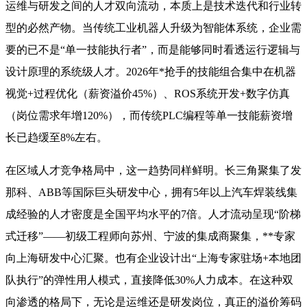
运维与研发之间的人才双向流动，本质上是技术迭代和行业转
型的必然产物。当传统工业机器人升级为智能体系统，企业需
要的已不是“单一技能执行者”，而是能够同时看透运行逻辑与
设计原理的系统级人才。2026年*抢手的技能组合集中在机器
视觉+过程优化（薪资溢价45%）、ROS系统开发+数字仿真
（岗位需求年增120%），而传统PLC编程等单一技能薪资增
长已趋缓至8%左右。
在区域人才竞争格局中，这一趋势同样鲜明。长三角聚集了发
那科、ABB等国际巨头研发中心，拥有5年以上汽车焊装线集
成经验的人才密度是全国平均水平的7倍
。人才流动呈现“阶梯
式迁移”——初级工程师向苏州、宁波的集成商聚集，**专家
向上海研发中心汇聚
。也有企业设计出“上海专家驻场+本地团
队执行”的弹性用人模式，直接降低30%人力成本。在这种双
向渗透的格局下，无论是运维还是研发岗位，真正的溢价筹码