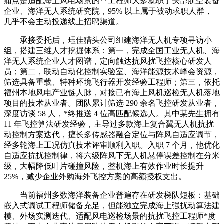
痛点是适配海上风电场景的**工程师大多就职于头部航空装备
企业、海洋无人系统研究院，95% 以上属于被动求职人群，
几乎不会主动投递线上招聘渠道。
承接委托后，珏佳猎头公司组建海洋无人机专项寻访小
组，搭建三维人才挖掘体系：第一，完成全国工业无人机、海
洋无人系统企业人才图谱，定向触达抗风扰飞控核心研发人
员；第二，联动自动化控制实验室、海洋能源技术峰会资源，
筛选具备重载、特种环境飞行器开发经验工程师；第三，依托
福州本地风电产业链人脉，对接已有海上风机巡检无人机落地
项目的技术从业者。团队累计筛选 290 余名飞控研发从业者，
深度访谈 58 人，*终推送 4 位高匹配候选人。其中某先生拥有
11 年飞控算法研发经验，主导过多款海上复合翼无人机抗扰
动控制方案迭代，擅长多传感器融合定位与阵风自适应调节，
经多轮海上工况仿真技术评审顺利入职。入职 7 个月，他优化
自适应抗扰控制律，将六级阵风下无人机悬停误差控制在分米
级，大幅降低叶片碰撞风险，整机海上有效作业时长提升
25%，减少企业外购海外飞控方案的高额授权支出。
当前福州多数海洋装备企业普遍存在研发梯队短板：基础
嵌入式调试工程师储备充足，但能独立完成海上强扰动算法建
模、外场实测迭代、适配风电巡检场景的抗扰飞控工程师*度