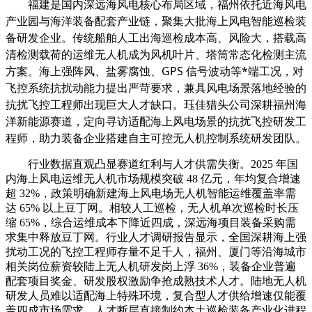
福建是国内深远海风电核心布局区域，福州依托近海风电
产业园与海洋装备配套产业链，聚集大批海上风电智能巡检装
备研发企业。传统船舶人工出海巡检成本高、风险大，搭载高
清检测载荷的运维无人机成为风机叶片、塔筒常态化检测主流
方案。海上强阵风、盐雾腐蚀、GPS 信号波动等*端工况，对
飞控系统抗扰动能力提出严苛要求，兼具风电场景落地经验的
抗扰飞控工程师出现巨大人才缺口。珏佳猎头公司深耕福州海
洋新能源赛道，定向寻访适配海上风电场景的抗扰飞控研发工
程师，助力装备企业搭建自主可控无人机控制系统研发团队。
行业数据直观凸显赛道红利与人才供需失衡。2025 年国
内海上风电运维无人机市场规模突破 48 亿元，年均复合增速
超 32%，政策明确新建海上风电场无人机智能运维覆盖率需
达 65% 以上豆丁网。相较人工巡检，无人机单次巡检时长压
缩 65%，综合运维成本下降近四成，深远海项目装备采购需
求集中释放豆丁网。行业人才调研报告显示，全国深耕海上强
扰动工况的飞控工程师存量不足千人，福州、厦门等沿海城市
相关岗位薪资较陆上无人机研发岗上浮 36%，装备企业普遍
配套项目奖金、研发股权激励争抢成熟技术人才。陆地无人机
研发人员难以适配海上特殊环境，复合型人才供给增速仅能覆
盖四成市场需求，人才断层直接制约本土巡检装备产业化进程