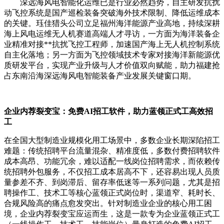
深远海风电智能化运维已是行业必然趋势，自主研发抗扰
动飞控系统是国产巡检装备突破海外技术限制、降低运维成本
的关键。珏佳猎头公司立足福州海洋能源产业高地，持续深耕
海上风电运维无人机赛道高端人才寻访，一方面为海洋装备企
业精准对接**抗扰飞控工程师，加速国产海上无人机控制系统
自主化落地；另一方面为飞控领域技术专家对接海洋新能源优
质研发平台，实现产业升级与人才价值双向赋能，助力福建抢
占东南沿海深远海风电智能装备产业发展关键窗口期。
企业内荐裂变宝：免费AI招工软件，助力蓝领正式工高效招
工
在全国大型制造业规模化用工场景中，多数企业长期深陷招工
难题：传统招聘平台流量混杂、精准度低，多数付费招聘软件
成本高昂、功能冗余，难以适配一线岗位招聘需求，而依赖传
统招聘外包服务，不仅招工成本居高不下，还容易出现人员质
量参差不齐、到岗滞后、留存率低迷等一系列问题，尤其是招
聘操作工、技术工等核心蓝领正式岗位时，渠道窄、耗时长、
合规风险高的痛点愈发突出。针对制造业企业的核心用工困
境，企业内荐裂变宝应运而生，这是一款专为企业蓝领正式工