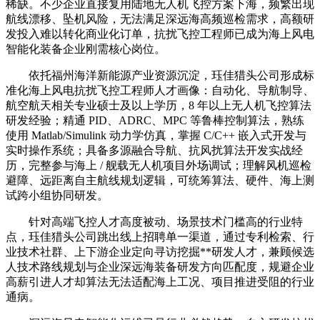
稀缺。不少企业直接复用陆地无人机飞控方案下海，频繁出现
航线漂移、坠机风险，无法满足深远海高频巡检需求，高额研
发投入难以转化商业化订单，抗扰飞控工程师已成为海上风电
智能化装备企业刚需核心岗位。
依托福州海洋新能源产业资源沉淀，珏佳猎头公司形成标
准化海上风电抗扰飞控工程师人才画像：自动化、导航制导、
航空航天相关专业硕士及以上学历，8 年以上无人机飞控算法
研发经验；精通 PID、ADRC、MPC 等鲁棒控制算法，熟练
使用 Matlab/Simulink 动力学仿真，掌握 C/C++ 嵌入式开发与
实时操作系统；具备多源融合导航、抗风扰算法开发实战经
历，完整参与海上 / 舰载无人机项目外场调试；理解风机巡检
避障、远距离自主航线规划逻辑，可统筹算法、硬件、海上测
试跨小组协同研发。
针对高端飞控人才高度被动、场景技术门槛高的行业特
点，珏佳猎头公司跳出线上招聘单一渠道，通过专利检索、行
业技术社群、上下游企业定向寻访挖掘**研发人才，兼顾候选
人技术路线规划与企业深远海装备研发方向匹配度，规避企业
高薪引进人才却算法无法适配海上工况、项目推进受阻的行业
通病。