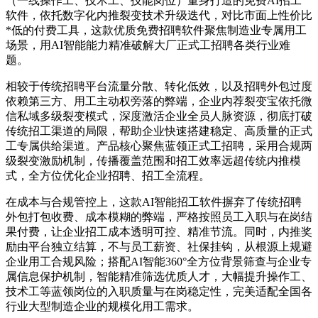
（一线操作工、技术工、技能岗位）量身打造的免费AI招工
软件，依托数字化内推裂变技术升级迭代，对比市面上性价比
*低的付费工具，这款优质免费招聘软件聚焦制造业专属用工
场景，用AI智能能力精准破解大厂正式工招聘各类行业难
题。
相较于传统招聘平台流量分散、转化低效，以及招聘外包过度
依赖第三方、用工主动权旁落的弊端，企业内荐裂变宝依托微
信私域多级裂变模式，深度激活企业全员人脉资源，彻底打破
传统招工渠道的局限，帮助企业快速搭建稳定、高质量的正式
工专属供给渠道。产品核心聚焦蓝领正式工招聘，采用合规两
级裂变激励机制，传播覆盖范围和招工效率远超传统内推模
式，全方位优化企业招聘、招工全流程。
在成本与合规管控上，这款AI智能招工软件摒弃了传统招聘
外包打包收费、成本模糊的弊端，严格按照员工入职与在岗结
果付费，让企业招工成本透明可控、精准节流。同时，内推奖
励由平台独立结算，不与员工薪资、社保挂钩，从根源上规避
企业用工合规风险；搭配AI智能360°全方位背景筛查与企业专
属信息保护机制，智能精准筛选优质人才，大幅提升操作工、
技术工等蓝领岗位的入职质量与在岗稳定性，完美适配全国各
行业大型制造企业的规模化用工需求。